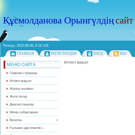
Құсмолданова Орынгүлдің
сайт
Четверг, 2026-08-06, 8:58 AM
ГЛАВНАЯ
РЕГИСТРАЦИЯ
ВХОД
RSS
Игілікті мақсат
МЕНЮ САЙТА
Главная страница
Игілікті мақсат
Жалпы мәлімет
Жетістіктер
Диагностикалау
Менің сабақтарым
Визитка
Ғылыми-әдістемелік і...