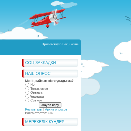
Приветствую Вас
,
Гость
СОЦ.ЗАКЛАДКИ
НАШ ОПРОС
Менің сайтым сізге ұнады ма?
Иә
Толық емес
Орташа
Ұнамады
Сөз жоқ
Результаты
|
Архив опросов
Всего ответов:
150
МЕРЕКЕЛІК КҮНДЕР