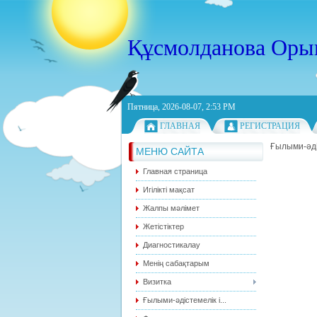
Құсмолданова Оры
Пятница, 2026-08-07, 2:53 PM
ГЛАВНАЯ
РЕГИСТРАЦИЯ
Ғылыми-әді
МЕНЮ САЙТА
Главная страница
Игілікті мақсат
Жалпы мәлімет
Жетістіктер
Диагностикалау
Менің сабақтарым
Визитка
Ғылыми-әдістемелік і...