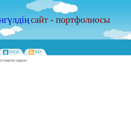
нгүлдің
сайт - портфолиосы
ВХОД
RSS
стемелік ізденіс